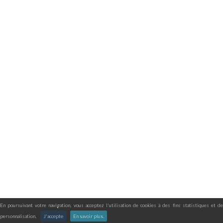
En poursuivant votre navigation, vous acceptez l'utilisation de cookies à des fins statistiques et de
personnalisation.
J'accepte
En savoir plus.