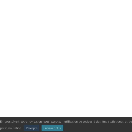
En poursuivant votre navigation, vous acceptez l'utilisation de cookies à des fins statistiques et de
personnalisation.
J'accepte
En savoir plus.