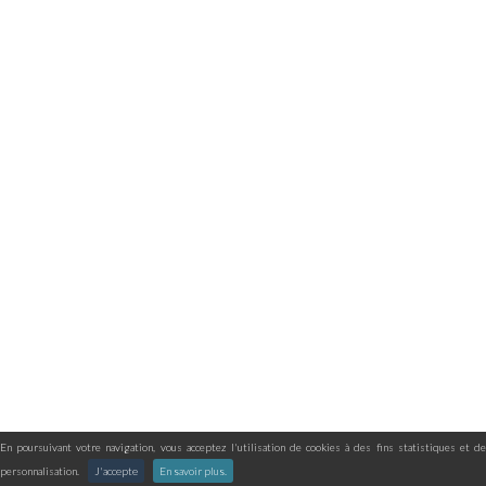
En poursuivant votre navigation, vous acceptez l'utilisation de cookies à des fins statistiques et de
personnalisation.
J'accepte
En savoir plus.