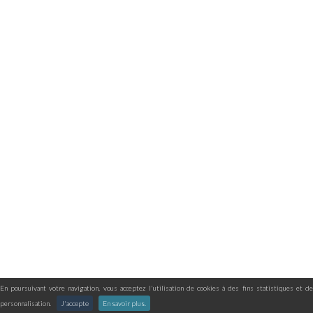
En poursuivant votre navigation, vous acceptez l'utilisation de cookies à des fins statistiques et de
personnalisation.
J'accepte
En savoir plus.