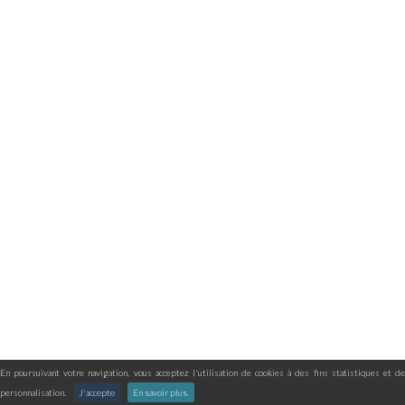
En poursuivant votre navigation, vous acceptez l'utilisation de cookies à des fins statistiques et de
personnalisation.
J'accepte
En savoir plus.