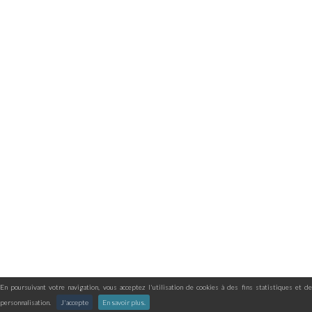
En poursuivant votre navigation, vous acceptez l'utilisation de cookies à des fins statistiques et de
personnalisation.
J'accepte
En savoir plus.