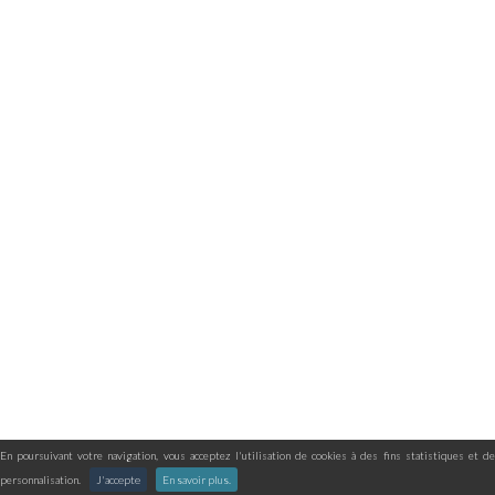
En poursuivant votre navigation, vous acceptez l'utilisation de cookies à des fins statistiques et de
personnalisation.
J'accepte
En savoir plus.