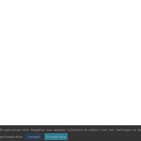
En poursuivant votre navigation, vous acceptez l'utilisation de cookies à des fins statistiques et de
personnalisation.
J'accepte
En savoir plus.