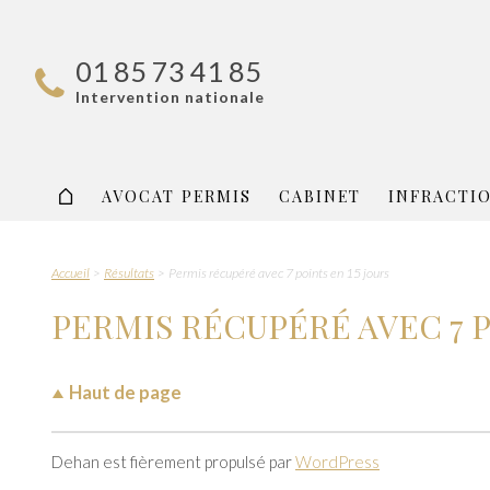
01 85 73 41 85
Intervention nationale
AVOCAT PERMIS
CABINET
INFRACTI
Accueil
Résultats
Permis récupéré avec 7 points en 15 jours
PERMIS RÉCUPÉRÉ AVEC 7 
Haut de page
Dehan est fièrement propulsé par
WordPress