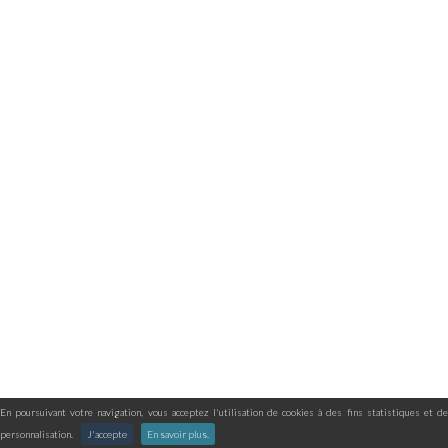
En poursuivant votre navigation, vous acceptez l'utilisation de cookies à des fins statistiques et de
personnalisation.
J'accepte
En savoir plus.