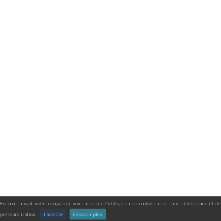
En poursuivant votre navigation, vous acceptez l'utilisation de cookies à des fins statistiques et de
personnalisation.
J'accepte
En savoir plus.