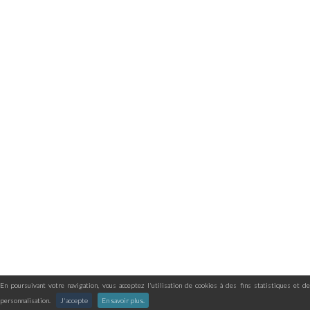
En poursuivant votre navigation, vous acceptez l'utilisation de cookies à des fins statistiques et de
personnalisation.
J'accepte
En savoir plus.