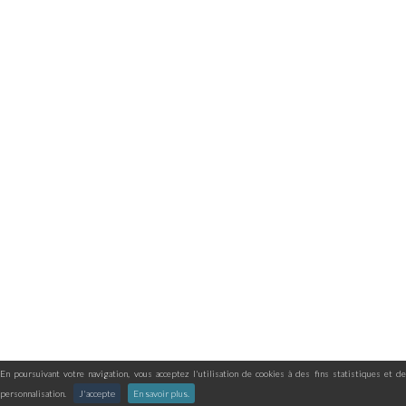
En poursuivant votre navigation, vous acceptez l'utilisation de cookies à des fins statistiques et de
personnalisation.
J'accepte
En savoir plus.