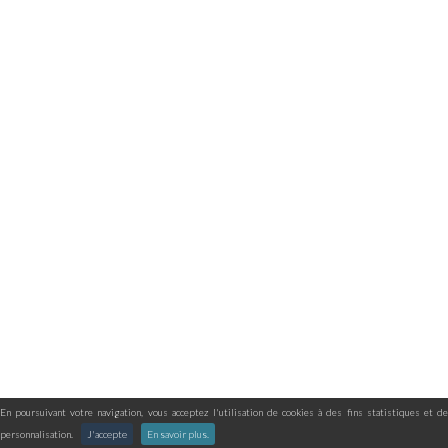
En poursuivant votre navigation, vous acceptez l'utilisation de cookies à des fins statistiques et de
personnalisation.
J'accepte
En savoir plus.