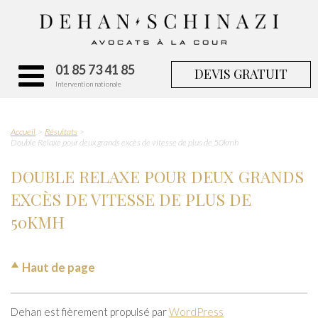
01 85 73 41 85
DEVIS GRATUIT
Intervention nationale
Accueil
Résultats
Double Relaxe pour deux grands excès de vitesse de plus de 50kmh
DOUBLE RELAXE POUR DEUX GRANDS
EXCÈS DE VITESSE DE PLUS DE
50KMH
Haut de page
Dehan est fièrement propulsé par
WordPress