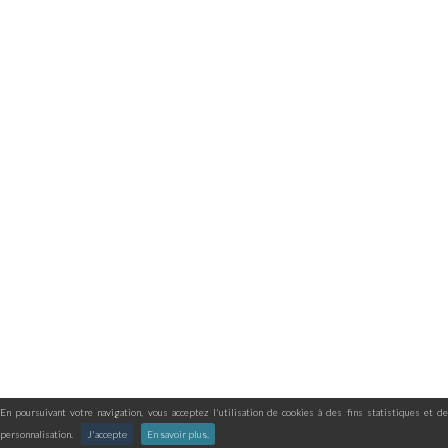
En poursuivant votre navigation, vous acceptez l'utilisation de cookies à des fins statistiques et de
personnalisation.
J'accepte
En savoir plus.