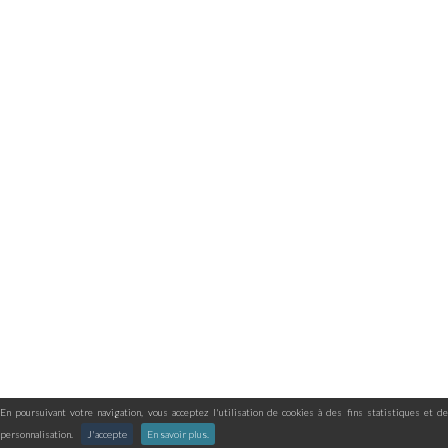
En poursuivant votre navigation, vous acceptez l'utilisation de cookies à des fins statistiques et de
personnalisation.
J'accepte
En savoir plus.