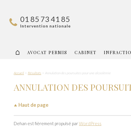
01 85 73 41 85
Intervention nationale
AVOCAT PERMIS
CABINET
INFRACTI
Accueil
Résultats
Annulation des poursuites pour une alcoolémie
ANNULATION DES POURSUI
Haut de page
Dehan est fièrement propulsé par
WordPress