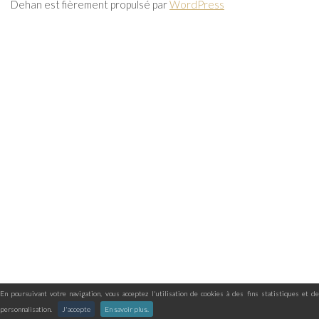
Dehan est fièrement propulsé par
WordPress
En poursuivant votre navigation, vous acceptez l'utilisation de cookies à des fins statistiques et de
personnalisation.
J'accepte
En savoir plus.