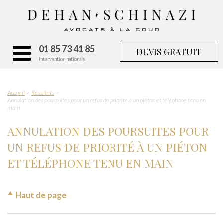
01 85 73 41 85
DEVIS GRATUIT
Intervention nationale
Accueil
Résultats
Annulation des poursuites pour un refus de priorité à un piéton et téléphone tenu en
main
ANNULATION DES POURSUITES POUR
UN REFUS DE PRIORITÉ À UN PIÉTON
ET TÉLÉPHONE TENU EN MAIN
Haut de page