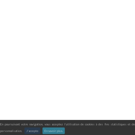
En poursuivant votre navigation, vous acceptez l'utilisation de cookies à des fins statistiques et de
personnalisation.
J'accepte
En savoir plus.