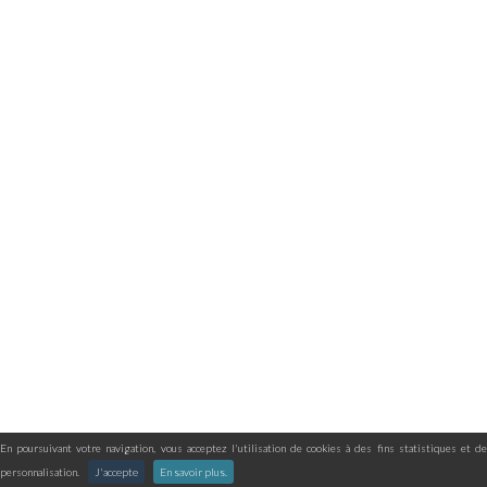
En poursuivant votre navigation, vous acceptez l'utilisation de cookies à des fins statistiques et de
personnalisation.
J'accepte
En savoir plus.