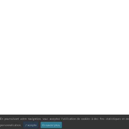
En poursuivant votre navigation, vous acceptez l'utilisation de cookies à des fins statistiques et de
personnalisation.
J'accepte
En savoir plus.