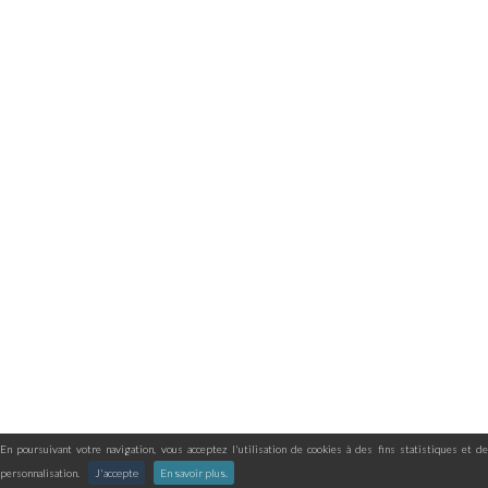
En poursuivant votre navigation, vous acceptez l'utilisation de cookies à des fins statistiques et de
personnalisation.
J'accepte
En savoir plus.