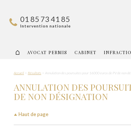
01 85 73 41 85
Intervention nationale
AVOCAT PERMIS
CABINET
INFRACTI
Accueil
Résultats
Annulation des poursuites pour 16000 euros de PV de non dé
ANNULATION DES POURSUIT
DE NON DÉSIGNATION
Haut de page