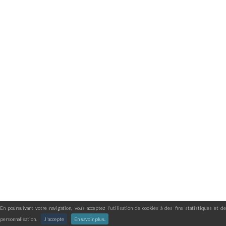
En poursuivant votre navigation, vous acceptez l'utilisation de cookies à des fins statistiques et de
personnalisation.
J'accepte
En savoir plus.