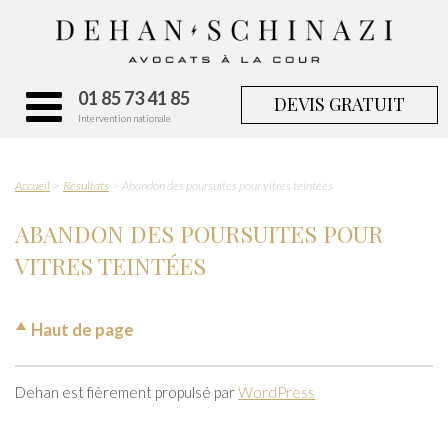
01 85 73 41 85
DEVIS GRATUIT
Intervention nationale
Accueil
Résultats
Abandon des poursuites pour vitres teintées
ABANDON DES POURSUITES POUR
VITRES TEINTÉES
Haut de page
Dehan est fièrement propulsé par
WordPress