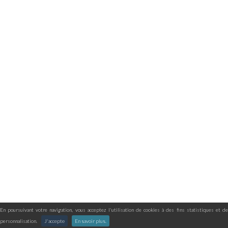
En poursuivant votre navigation, vous acceptez l'utilisation de cookies à des fins statistiques et de
personnalisation.
J'accepte
En savoir plus.