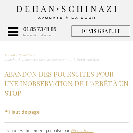
01 85 73 41 85
DEVIS GRATUIT
Intervention nationale
Accueil
Résultats
Abandon des poursuites pour une inobservation de l’arrêt à un Stop
ABANDON DES POURSUITES POUR
UNE INOBSERVATION DE L’ARRÊT À UN
STOP
Haut de page
Dehan est fièrement propulsé par
WordPress