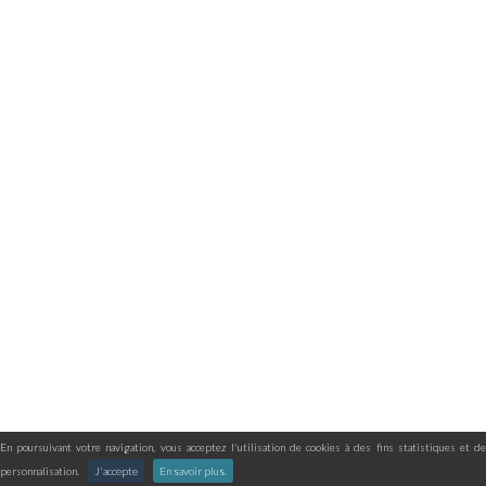
En poursuivant votre navigation, vous acceptez l'utilisation de cookies à des fins statistiques et de
personnalisation.
J'accepte
En savoir plus.