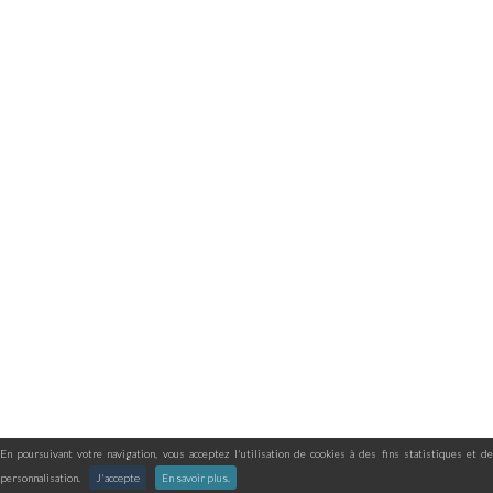
En poursuivant votre navigation, vous acceptez l'utilisation de cookies à des fins statistiques et de
personnalisation.
J'accepte
En savoir plus.