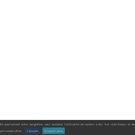
En poursuivant votre navigation, vous acceptez l'utilisation de cookies à des fins statistiques et de
personnalisation.
J'accepte
En savoir plus.