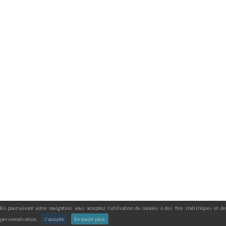
En poursuivant votre navigation, vous acceptez l'utilisation de cookies à des fins statistiques et de
personnalisation.
J'accepte
En savoir plus.