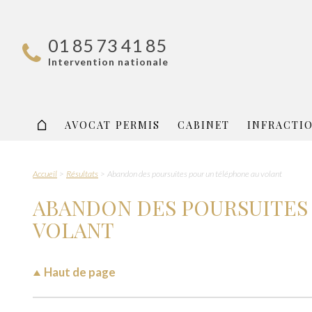
01 85 73 41 85
Intervention nationale
AVOCAT PERMIS
CABINET
INFRACTI
Accueil
Résultats
Abandon des poursuites pour un téléphone au volant
ABANDON DES POURSUITES
VOLANT
Haut de page