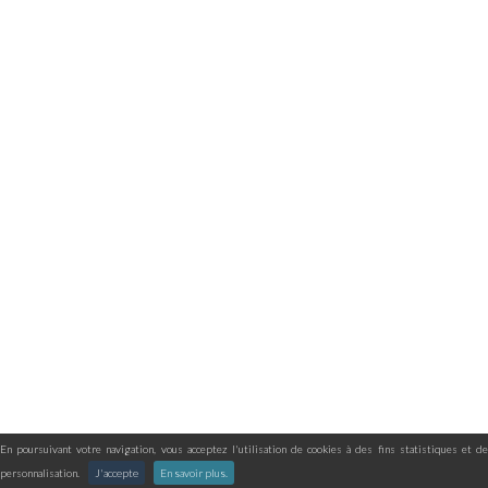
En poursuivant votre navigation, vous acceptez l'utilisation de cookies à des fins statistiques et de
personnalisation.
J'accepte
En savoir plus.