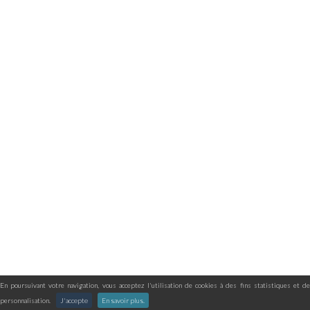
En poursuivant votre navigation, vous acceptez l'utilisation de cookies à des fins statistiques et de
personnalisation.
J'accepte
En savoir plus.