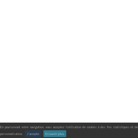
En poursuivant votre navigation, vous acceptez l'utilisation de cookies à des fins statistiques et de
personnalisation.
J'accepte
En savoir plus.