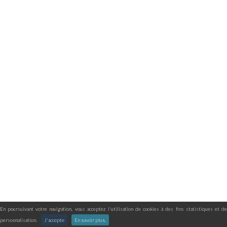
En poursuivant votre navigation, vous acceptez l'utilisation de cookies à des fins statistiques et de
personnalisation.
J'accepte
En savoir plus.