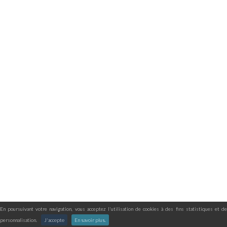
En poursuivant votre navigation, vous acceptez l'utilisation de cookies à des fins statistiques et de
personnalisation.
J'accepte
En savoir plus.