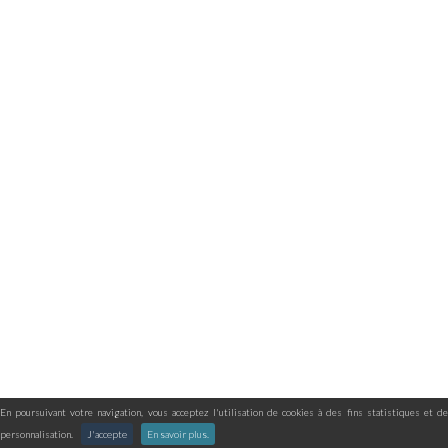
En poursuivant votre navigation, vous acceptez l'utilisation de cookies à des fins statistiques et de
personnalisation.
J'accepte
En savoir plus.