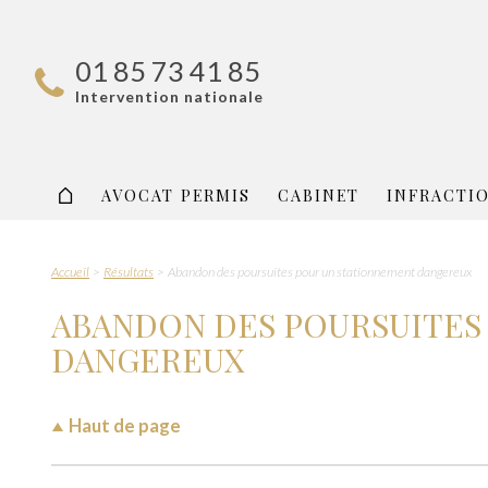
01 85 73 41 85
Intervention nationale
AVOCAT PERMIS
CABINET
INFRACTI
Accueil
Résultats
Abandon des poursuites pour un stationnement dangereux
ABANDON DES POURSUITES
DANGEREUX
Haut de page