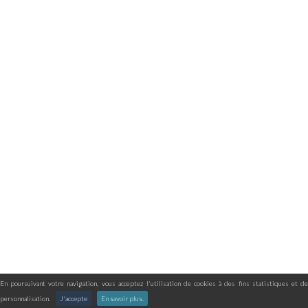
En poursuivant votre navigation, vous acceptez l'utilisation de cookies à des fins statistiques et de
personnalisation.
J'accepte
En savoir plus.