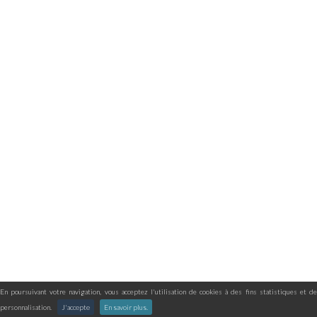
En poursuivant votre navigation, vous acceptez l'utilisation de cookies à des fins statistiques et de
personnalisation.
J'accepte
En savoir plus.