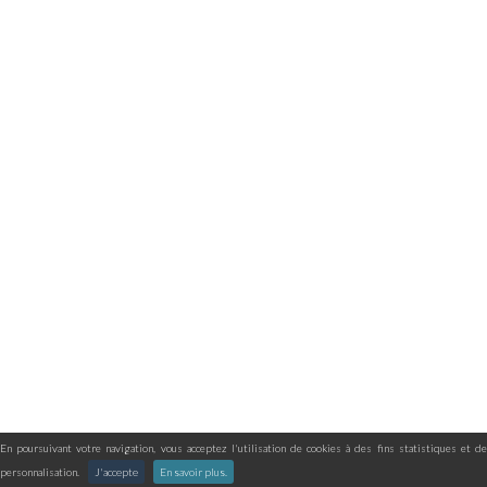
En poursuivant votre navigation, vous acceptez l'utilisation de cookies à des fins statistiques et de
personnalisation.
J'accepte
En savoir plus.