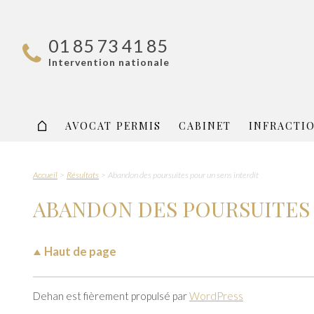
01 85 73 41 85
Intervention nationale
AVOCAT PERMIS
CABINET
INFRACTI
Accueil
Résultats
Abandon des poursuites pour un sens interdit
ABANDON DES POURSUITES 
Haut de page
Dehan est fièrement propulsé par
WordPress