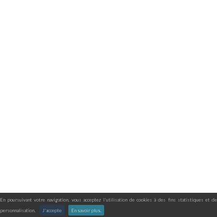
En poursuivant votre navigation, vous acceptez l'utilisation de cookies à des fins statistiques et de
personnalisation.
J'accepte
En savoir plus.