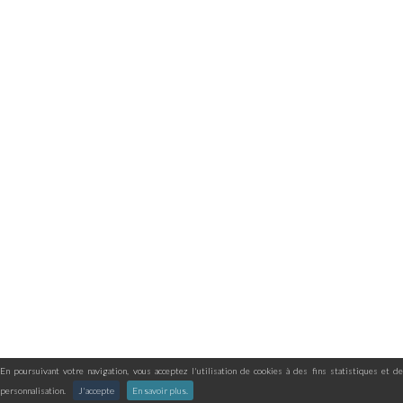
En poursuivant votre navigation, vous acceptez l'utilisation de cookies à des fins statistiques et de
personnalisation.
J'accepte
En savoir plus.