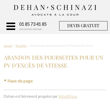
01 85 73 41 85
DEVIS GRATUIT
Intervention nationale
Accueil
Résultats
Abandon des poursuites pour un PV d’excès de vitesse
ABANDON DES POURSUITES POUR UN
PV D’EXCÈS DE VITESSE
Haut de page
Dehan est fièrement propulsé par
WordPress