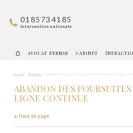
01 85 73 41 85
Intervention nationale
AVOCAT PERMIS
CABINET
INFRACTI
Accueil
Résultats
Abandon des poursuites pour un franchissement de ligne con
ABANDON DES POURSUITES
LIGNE CONTINUE
Haut de page