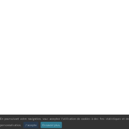
En poursuivant votre navigation, vous acceptez l'utilisation de cookies à des fins statistiques et de
personnalisation.
J'accepte
En savoir plus.