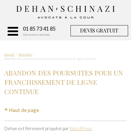
01 85 73 41 85
DEVIS GRATUIT
Intervention nationale
Accueil
Résultats
Abandon des poursuites pour un franchissement de ligne continue
ABANDON DES POURSUITES POUR UN
FRANCHISSEMENT DE LIGNE
CONTINUE
Haut de page
Dehan est fièrement propulsé par
WordPress