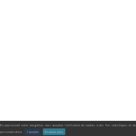
En poursuivant votre navigation, vous acceptez l'utilisation de cookies à des fins statistiques et de
personnalisation.
J'accepte
En savoir plus.