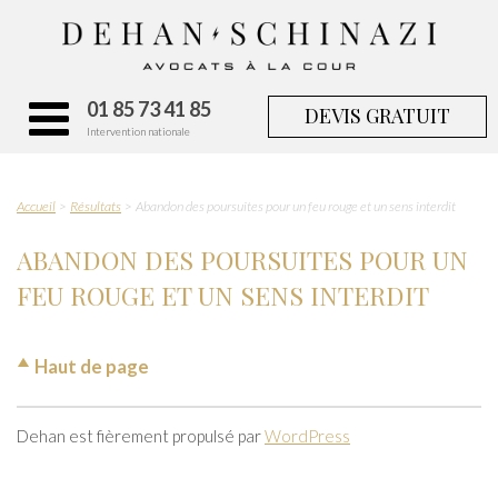
01 85 73 41 85
DEVIS GRATUIT
Intervention nationale
Accueil
Résultats
Abandon des poursuites pour un feu rouge et un sens interdit
ABANDON DES POURSUITES POUR UN
FEU ROUGE ET UN SENS INTERDIT
Haut de page
Dehan est fièrement propulsé par
WordPress