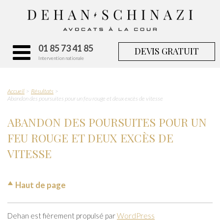
01 85 73 41 85
DEVIS GRATUIT
Intervention nationale
Accueil
Résultats
Abandon des poursuites pour un feu rouge et deux excès de vitesse
ABANDON DES POURSUITES POUR UN
FEU ROUGE ET DEUX EXCÈS DE
VITESSE
Haut de page
Dehan est fièrement propulsé par
WordPress