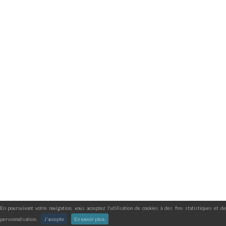
En poursuivant votre navigation, vous acceptez l'utilisation de cookies à des fins statistiques et de
personnalisation.
J'accepte
En savoir plus.