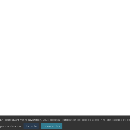
En poursuivant votre navigation, vous acceptez l'utilisation de cookies à des fins statistiques et de
personnalisation.
J'accepte
En savoir plus.