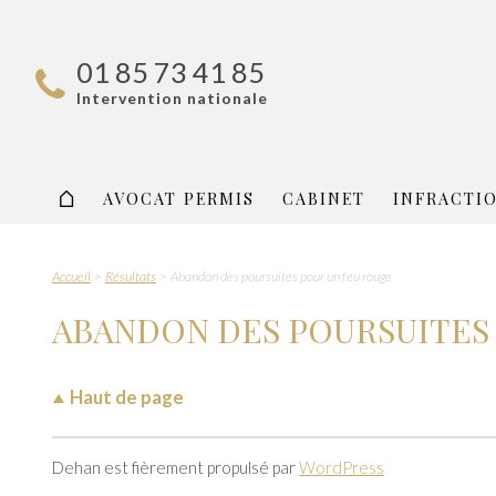
01 85 73 41 85
Intervention nationale
AVOCAT PERMIS
CABINET
INFRACTI
Accueil
Résultats
Abandon des poursuites pour un feu rouge
ABANDON DES POURSUITES
Haut de page
Dehan est fièrement propulsé par
WordPress