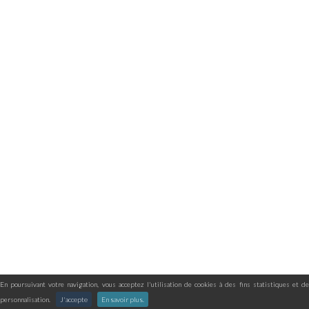
En poursuivant votre navigation, vous acceptez l'utilisation de cookies à des fins statistiques et de
personnalisation.
J'accepte
En savoir plus.